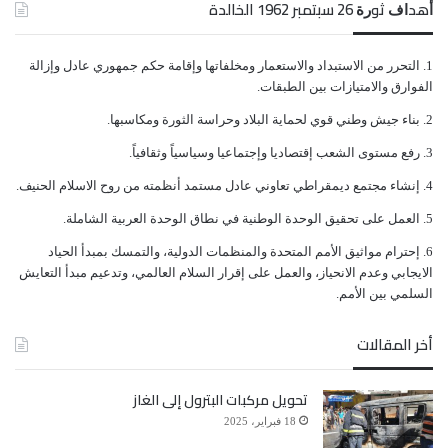
ﺃﻫﺪﺍﻑ ﺛﻮﺭﺓ 26 ﺳﺒﺘﻤﺒﺮ 1962 الخالدة
ﺍﻟﺘﺤﺮﺭ ﻣﻦ ﺍﻻﺳﺘﺒﺪﺍﺩ ﻭﺍﻻﺳﺘﻌﻤﺎﺭ ﻭﻣﺨﻠﻔﺎﺗﻬﺎ ﻭﺇﻗﺎﻣﺔ ﺣﻜﻢ ﺟﻤﻬﻮﺭﻱ ﻋﺎﺩﻝ ﻭﺇﺯﺍﻟﺔ
ﺍﻟﻔﻮﺍﺭﻕ ﻭﺍﻻﻣﺘﻴﺎﺯﺍﺕ ﺑﻴﻦ ﺍﻟﻄﺒﻘﺎﺕ.
ﺑﻨﺎﺀ ﺟﻴﺶ ﻭﻃﻨﻲ ﻗﻮﻱ ﻟﺤﻤﺎﻳﺔ ﺍﻟﺒﻼﺩ ﻭﺣﺮﺍﺳﺔ ﺍﻟﺜﻮﺭﺓ ﻭﻣﻜﺎﺳﺒﻬﺎ.
ﺭﻓﻊ ﻣﺴﺘﻮﻯ ﺍﻟﺸﻌﺐ ﺇﻗﺘﺼﺎﺩﻳﺎ ﻭﺇﺟﺘﻤﺎﻋﻴﺎ ﻭﺳﻴﺎﺳﻴﺎً ﻭﺛﻘﺎﻓﻴﺎً.
ﺇﻧﺸﺎﺀ ﻣﺠﺘﻤﻊ ﺩﻳﻤﻘﺮﺍﻃﻲ ﺗﻌﺎﻭﻧﻲ ﻋﺎﺩﻝ ﻣﺴﺘﻤﺪ ﺃﻧﻈﻤﺘﻪ ﻣﻦ ﺭﻭﺡ ﺍﻻﺳﻼﻡ ﺍﻟﺤﻨﻴﻒ.
ﺍﻟﻌﻤﻞ ﻋﻠﻰ ﺗﺤﻘﻴﻖ ﺍﻟﻮﺣﺪﺓ ﺍﻟﻮﻃﻨﻴﺔ ﻓﻲ ﻧﻄﺎﻕ ﺍﻟﻮﺣﺪﺓ ﺍﻟﻌﺮﺑﻴﺔ ﺍﻟﺸﺎﻣﻠﺔ.
ﺇﺣﺘﺮﺍﻡ ﻣﻮﺍﺛﻴﻖ الأﻣﻢ ﺍﻟﻤﺘﺤﺪﺓ ﻭﺍﻟﻤﻨﻈﻤﺎﺕ ﺍﻟﺪﻭﻟﻴﺔ، ﻭﺍﻟﺘﻤﺴﻚ ﺑﻤﺒﺪﺃ ﺍﻟﺤﻴﺎﺩ
ﺍﻻﻳﺠﺎﺑﻲ ﻭﻋﺪﻡ ﺍﻻﻧﺤﻴﺎﺯ، ﻭﺍﻟﻌﻤﻞ ﻋﻠﻰ ﺇﻗﺮﺍﺭ ﺍﻟﺴﻼﻡ ﺍﻟﻌﺎﻟﻤﻲ، ﻭﺗﺪﻋﻴﻢ ﻣﺒﺪﺃ ﺍﻟﺘﻌﺎﻳﺶ
ﺍﻟﺴﻠﻤﻲ ﺑﻴﻦ ﺍﻷﻣﻢ.
أخر المقالات
تحويل مركبات البترول إلى الغاز
18 فبراير، 2025