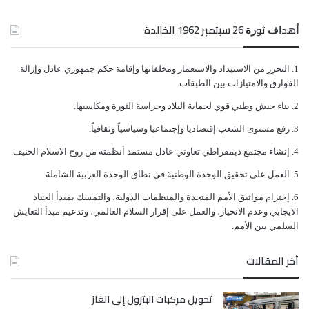
ﺃﻫﺪﺍﻑ ﺛﻮﺭﺓ 26 ﺳﺒﺘﻤﺒﺮ 1962 الخالدة
ﺍﻟﺘﺤﺮﺭ ﻣﻦ ﺍﻻﺳﺘﺒﺪﺍﺩ ﻭﺍﻻﺳﺘﻌﻤﺎﺭ ﻭﻣﺨﻠﻔﺎﺗﻬﺎ ﻭﺇﻗﺎﻣﺔ ﺣﻜﻢ ﺟﻤﻬﻮﺭﻱ ﻋﺎﺩﻝ ﻭﺇﺯﺍﻟﺔ
ﺍﻟﻔﻮﺍﺭﻕ ﻭﺍﻻﻣﺘﻴﺎﺯﺍﺕ ﺑﻴﻦ ﺍﻟﻄﺒﻘﺎﺕ.
ﺑﻨﺎﺀ ﺟﻴﺶ ﻭﻃﻨﻲ ﻗﻮﻱ ﻟﺤﻤﺎﻳﺔ ﺍﻟﺒﻼﺩ ﻭﺣﺮﺍﺳﺔ ﺍﻟﺜﻮﺭﺓ ﻭﻣﻜﺎﺳﺒﻬﺎ.
ﺭﻓﻊ ﻣﺴﺘﻮﻯ ﺍﻟﺸﻌﺐ ﺇﻗﺘﺼﺎﺩﻳﺎ ﻭﺇﺟﺘﻤﺎﻋﻴﺎ ﻭﺳﻴﺎﺳﻴﺎً ﻭﺛﻘﺎﻓﻴﺎً.
ﺇﻧﺸﺎﺀ ﻣﺠﺘﻤﻊ ﺩﻳﻤﻘﺮﺍﻃﻲ ﺗﻌﺎﻭﻧﻲ ﻋﺎﺩﻝ ﻣﺴﺘﻤﺪ ﺃﻧﻈﻤﺘﻪ ﻣﻦ ﺭﻭﺡ ﺍﻻﺳﻼﻡ ﺍﻟﺤﻨﻴﻒ.
ﺍﻟﻌﻤﻞ ﻋﻠﻰ ﺗﺤﻘﻴﻖ ﺍﻟﻮﺣﺪﺓ ﺍﻟﻮﻃﻨﻴﺔ ﻓﻲ ﻧﻄﺎﻕ ﺍﻟﻮﺣﺪﺓ ﺍﻟﻌﺮﺑﻴﺔ ﺍﻟﺸﺎﻣﻠﺔ.
ﺇﺣﺘﺮﺍﻡ ﻣﻮﺍﺛﻴﻖ الأﻣﻢ ﺍﻟﻤﺘﺤﺪﺓ ﻭﺍﻟﻤﻨﻈﻤﺎﺕ ﺍﻟﺪﻭﻟﻴﺔ، ﻭﺍﻟﺘﻤﺴﻚ ﺑﻤﺒﺪﺃ ﺍﻟﺤﻴﺎﺩ
ﺍﻻﻳﺠﺎﺑﻲ ﻭﻋﺪﻡ ﺍﻻﻧﺤﻴﺎﺯ، ﻭﺍﻟﻌﻤﻞ ﻋﻠﻰ ﺇﻗﺮﺍﺭ ﺍﻟﺴﻼﻡ ﺍﻟﻌﺎﻟﻤﻲ، ﻭﺗﺪﻋﻴﻢ ﻣﺒﺪﺃ ﺍﻟﺘﻌﺎﻳﺶ
ﺍﻟﺴﻠﻤﻲ ﺑﻴﻦ ﺍﻷﻣﻢ.
أخر المقالات
تحويل مركبات البترول إلى الغاز