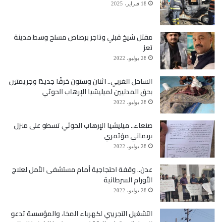
18 فبراير، 2025
مقتل شيخ قبلي وتاجر برصاص مسلح وسط مدينة
تعز
28 يوليو، 2022
الساحل الغربي.. اثنان وستون خرقًا جديدًا وجريمتين
بحق المدنيين لميليشيا الإرهاب الحوثي
28 يوليو، 2022
صنعاء.. ميليشيا الإرهاب الحوثي تسطو على منزل
بربماني مؤتمري
28 يوليو، 2022
عدن.. وقفة احتجاجية أمام مستشفى الأمل لعلاج
الأورام السرطانية
28 يوليو، 2022
التشغيل التجريبي لكهرباء المخا، والمؤسسة تدعو