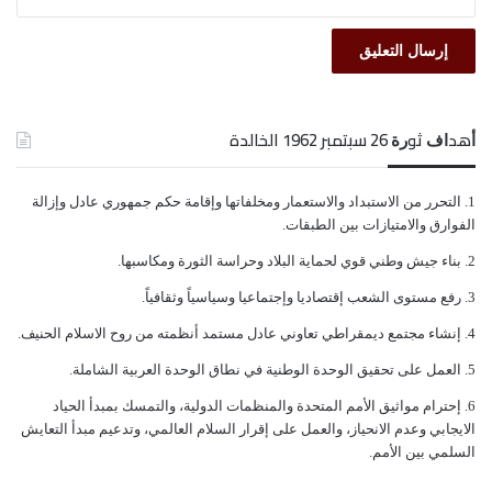
ﺃﻫﺪﺍﻑ ﺛﻮﺭﺓ 26 ﺳﺒﺘﻤﺒﺮ 1962 الخالدة
ﺍﻟﺘﺤﺮﺭ ﻣﻦ ﺍﻻﺳﺘﺒﺪﺍﺩ ﻭﺍﻻﺳﺘﻌﻤﺎﺭ ﻭﻣﺨﻠﻔﺎﺗﻬﺎ ﻭﺇﻗﺎﻣﺔ ﺣﻜﻢ ﺟﻤﻬﻮﺭﻱ ﻋﺎﺩﻝ ﻭﺇﺯﺍﻟﺔ
ﺍﻟﻔﻮﺍﺭﻕ ﻭﺍﻻﻣﺘﻴﺎﺯﺍﺕ ﺑﻴﻦ ﺍﻟﻄﺒﻘﺎﺕ.
ﺑﻨﺎﺀ ﺟﻴﺶ ﻭﻃﻨﻲ ﻗﻮﻱ ﻟﺤﻤﺎﻳﺔ ﺍﻟﺒﻼﺩ ﻭﺣﺮﺍﺳﺔ ﺍﻟﺜﻮﺭﺓ ﻭﻣﻜﺎﺳﺒﻬﺎ.
ﺭﻓﻊ ﻣﺴﺘﻮﻯ ﺍﻟﺸﻌﺐ ﺇﻗﺘﺼﺎﺩﻳﺎ ﻭﺇﺟﺘﻤﺎﻋﻴﺎ ﻭﺳﻴﺎﺳﻴﺎً ﻭﺛﻘﺎﻓﻴﺎً.
ﺇﻧﺸﺎﺀ ﻣﺠﺘﻤﻊ ﺩﻳﻤﻘﺮﺍﻃﻲ ﺗﻌﺎﻭﻧﻲ ﻋﺎﺩﻝ ﻣﺴﺘﻤﺪ ﺃﻧﻈﻤﺘﻪ ﻣﻦ ﺭﻭﺡ ﺍﻻﺳﻼﻡ ﺍﻟﺤﻨﻴﻒ.
ﺍﻟﻌﻤﻞ ﻋﻠﻰ ﺗﺤﻘﻴﻖ ﺍﻟﻮﺣﺪﺓ ﺍﻟﻮﻃﻨﻴﺔ ﻓﻲ ﻧﻄﺎﻕ ﺍﻟﻮﺣﺪﺓ ﺍﻟﻌﺮﺑﻴﺔ ﺍﻟﺸﺎﻣﻠﺔ.
ﺇﺣﺘﺮﺍﻡ ﻣﻮﺍﺛﻴﻖ الأﻣﻢ ﺍﻟﻤﺘﺤﺪﺓ ﻭﺍﻟﻤﻨﻈﻤﺎﺕ ﺍﻟﺪﻭﻟﻴﺔ، ﻭﺍﻟﺘﻤﺴﻚ ﺑﻤﺒﺪﺃ ﺍﻟﺤﻴﺎﺩ
ﺍﻻﻳﺠﺎﺑﻲ ﻭﻋﺪﻡ ﺍﻻﻧﺤﻴﺎﺯ، ﻭﺍﻟﻌﻤﻞ ﻋﻠﻰ ﺇﻗﺮﺍﺭ ﺍﻟﺴﻼﻡ ﺍﻟﻌﺎﻟﻤﻲ، ﻭﺗﺪﻋﻴﻢ ﻣﺒﺪﺃ ﺍﻟﺘﻌﺎﻳﺶ
ﺍﻟﺴﻠﻤﻲ ﺑﻴﻦ ﺍﻷﻣﻢ.