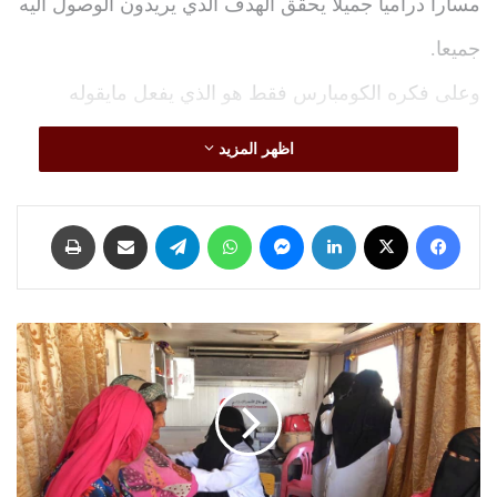
مسارا دراميا جميلا يحقق الهدف الدي يريدون الوصول اليه
جميعا.
وعلى فكره الكومبارس فقط هو الذي يفعل مايقوله
المخرج بالحرف الواحد ولا يعارضه.
اظهر المزيد
طيب احنا سلمنا بلادنا وخلاص نقول المخرج عايز كده،
فيسبوك
‫X
لينكدإن
ماسنجر
واتساب
تيلقرام
مشاركة عبر البريد
باعتبار ان احنا كومبارس في اليمن ولسنا مواطنيين نرى
طباعة
بلادنا تسير نحو الهاوية.
والحقيقه الكامله لاتستطيع دوله او حتى مجموعة دول ان
الإمارات
ترفع
ترغم دوله اخرى وشعبها على مسار ومصير محدد الا اذا
وتيرة
كان شعبها قد ترك بلاده ولايهمه امرها.
دعمها
للقطاع
امريكا بريطانيا قطر السعودية ايران الامارات عُمان تركيا.
الصحي
في
كل هؤلاء لاعبون اساسيون في القضية اليمنية وصاحب
الساحل