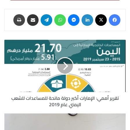
فيسبوك
‫X
لينكدإن
ماسنجر
واتساب
تيلقرام
مشاركة عبر البريد
طباعة
تقرير
أممي:
الإمارات
أكبر
دولة
مانحة
للمساعدات
للشعب
اليمني
تقرير أممي: الإمارات أكبر دولة مانحة للمساعدات للشعب
عام
اليمني عام 2019
2019
بماذا
يفكر
احمد