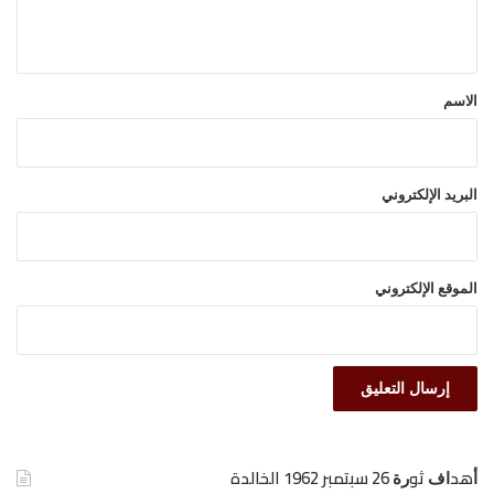
ي
ق
*
الاسم
البريد الإلكتروني
الموقع الإلكتروني
ﺃﻫﺪﺍﻑ ﺛﻮﺭﺓ 26 ﺳﺒﺘﻤﺒﺮ 1962 الخالدة