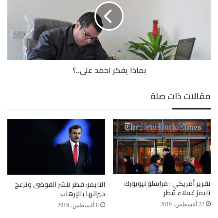
علي..؟
بماذا يفكر احمد علي..؟
مقالات ذات صلة
تقرير أمريكي : مراسلو نيويورك
التايمز: قطر تنشر الفوضى وتزعج
تايمز عُملاء قطر
جيرانها بالإرهاب
22 أغسطس، 2019
8 أغسطس، 2019