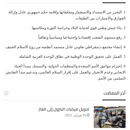
ﺍﻟﺘﺤﺮﺭ ﻣﻦ ﺍﻻﺳﺘﺒﺪﺍﺩ ﻭﺍﻻﺳﺘﻌﻤﺎﺭ ﻭﻣﺨﻠﻔﺎﺗﻬﺎ ﻭﺇﻗﺎﻣﺔ ﺣﻜﻢ ﺟﻤﻬﻮﺭﻱ ﻋﺎﺩﻝ ﻭﺇﺯﺍﻟﺔ
ﺍﻟﻔﻮﺍﺭﻕ ﻭﺍﻻﻣﺘﻴﺎﺯﺍﺕ ﺑﻴﻦ ﺍﻟﻄﺒﻘﺎﺕ.
ﺑﻨﺎﺀ ﺟﻴﺶ ﻭﻃﻨﻲ ﻗﻮﻱ ﻟﺤﻤﺎﻳﺔ ﺍﻟﺒﻼﺩ ﻭﺣﺮﺍﺳﺔ ﺍﻟﺜﻮﺭﺓ ﻭﻣﻜﺎﺳﺒﻬﺎ.
ﺭﻓﻊ ﻣﺴﺘﻮﻯ ﺍﻟﺸﻌﺐ ﺇﻗﺘﺼﺎﺩﻳﺎ ﻭﺇﺟﺘﻤﺎﻋﻴﺎ ﻭﺳﻴﺎﺳﻴﺎً ﻭﺛﻘﺎﻓﻴﺎً.
ﺇﻧﺸﺎﺀ ﻣﺠﺘﻤﻊ ﺩﻳﻤﻘﺮﺍﻃﻲ ﺗﻌﺎﻭﻧﻲ ﻋﺎﺩﻝ ﻣﺴﺘﻤﺪ ﺃﻧﻈﻤﺘﻪ ﻣﻦ ﺭﻭﺡ ﺍﻻﺳﻼﻡ ﺍﻟﺤﻨﻴﻒ.
ﺍﻟﻌﻤﻞ ﻋﻠﻰ ﺗﺤﻘﻴﻖ ﺍﻟﻮﺣﺪﺓ ﺍﻟﻮﻃﻨﻴﺔ ﻓﻲ ﻧﻄﺎﻕ ﺍﻟﻮﺣﺪﺓ ﺍﻟﻌﺮﺑﻴﺔ ﺍﻟﺸﺎﻣﻠﺔ.
ﺇﺣﺘﺮﺍﻡ ﻣﻮﺍﺛﻴﻖ الأﻣﻢ ﺍﻟﻤﺘﺤﺪﺓ ﻭﺍﻟﻤﻨﻈﻤﺎﺕ ﺍﻟﺪﻭﻟﻴﺔ، ﻭﺍﻟﺘﻤﺴﻚ ﺑﻤﺒﺪﺃ ﺍﻟﺤﻴﺎﺩ
ﺍﻻﻳﺠﺎﺑﻲ ﻭﻋﺪﻡ ﺍﻻﻧﺤﻴﺎﺯ، ﻭﺍﻟﻌﻤﻞ ﻋﻠﻰ ﺇﻗﺮﺍﺭ ﺍﻟﺴﻼﻡ ﺍﻟﻌﺎﻟﻤﻲ، ﻭﺗﺪﻋﻴﻢ ﻣﺒﺪﺃ ﺍﻟﺘﻌﺎﻳﺶ
ﺍﻟﺴﻠﻤﻲ ﺑﻴﻦ ﺍﻷﻣﻢ.
أخر المقالات
تحويل مركبات البترول إلى الغاز
18 فبراير، 2025