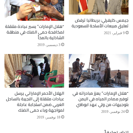
جيمس كليفرلي: بريطانيا ترفض
تعليق مبيعات الأسلحة للسعودية
“هلال الإمارات” يسير عيادة متنقلة
لمكافحة حمى الضنك في منطقة
9 فبراير، 2021
الشاذلية بالمخأ
3 ديسمبر، 2019
“هلال الإمارات” يعزز مبادراته في
الهلال الأحمر الإماراتي يرسل
توفير مصادر المياه في اليمن
عيادات متنقلة إلى النجيبة بالساحل
بتوجيهات من ولي عهد ابوظبي
الغربي ضمن استجابة عاجلة
لمواجهة وباء حمى الضنك
24 نوفمبر، 2019
18 نوفمبر، 2019
اترك تعليقاً