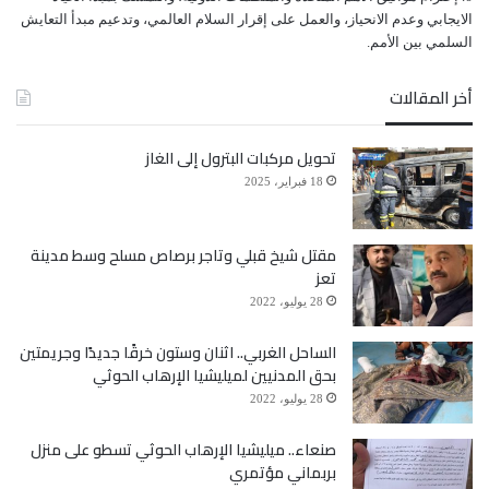
ﺍﻻﻳﺠﺎﺑﻲ ﻭﻋﺪﻡ ﺍﻻﻧﺤﻴﺎﺯ، ﻭﺍﻟﻌﻤﻞ ﻋﻠﻰ ﺇﻗﺮﺍﺭ ﺍﻟﺴﻼﻡ ﺍﻟﻌﺎﻟﻤﻲ، ﻭﺗﺪﻋﻴﻢ ﻣﺒﺪﺃ ﺍﻟﺘﻌﺎﻳﺶ
ﺍﻟﺴﻠﻤﻲ ﺑﻴﻦ ﺍﻷﻣﻢ.
أخر المقالات
تحويل مركبات البترول إلى الغاز
18 فبراير، 2025
مقتل شيخ قبلي وتاجر برصاص مسلح وسط مدينة
تعز
28 يوليو، 2022
الساحل الغربي.. اثنان وستون خرقًا جديدًا وجريمتين
بحق المدنيين لميليشيا الإرهاب الحوثي
28 يوليو، 2022
صنعاء.. ميليشيا الإرهاب الحوثي تسطو على منزل
بربماني مؤتمري