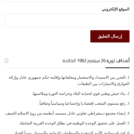
الموقع الإلكتروني
ﺃﻫﺪﺍﻑ ﺛﻮﺭﺓ 26 ﺳﺒﺘﻤﺒﺮ 1962 الخالدة
ﺍﻟﺘﺤﺮﺭ ﻣﻦ ﺍﻻﺳﺘﺒﺪﺍﺩ ﻭﺍﻻﺳﺘﻌﻤﺎﺭ ﻭﻣﺨﻠﻔﺎﺗﻬﺎ ﻭﺇﻗﺎﻣﺔ ﺣﻜﻢ ﺟﻤﻬﻮﺭﻱ ﻋﺎﺩﻝ ﻭﺇﺯﺍﻟﺔ
ﺍﻟﻔﻮﺍﺭﻕ ﻭﺍﻻﻣﺘﻴﺎﺯﺍﺕ ﺑﻴﻦ ﺍﻟﻄﺒﻘﺎﺕ.
ﺑﻨﺎﺀ ﺟﻴﺶ ﻭﻃﻨﻲ ﻗﻮﻱ ﻟﺤﻤﺎﻳﺔ ﺍﻟﺒﻼﺩ ﻭﺣﺮﺍﺳﺔ ﺍﻟﺜﻮﺭﺓ ﻭﻣﻜﺎﺳﺒﻬﺎ.
ﺭﻓﻊ ﻣﺴﺘﻮﻯ ﺍﻟﺸﻌﺐ ﺇﻗﺘﺼﺎﺩﻳﺎ ﻭﺇﺟﺘﻤﺎﻋﻴﺎ ﻭﺳﻴﺎﺳﻴﺎً ﻭﺛﻘﺎﻓﻴﺎً.
ﺇﻧﺸﺎﺀ ﻣﺠﺘﻤﻊ ﺩﻳﻤﻘﺮﺍﻃﻲ ﺗﻌﺎﻭﻧﻲ ﻋﺎﺩﻝ ﻣﺴﺘﻤﺪ ﺃﻧﻈﻤﺘﻪ ﻣﻦ ﺭﻭﺡ ﺍﻻﺳﻼﻡ ﺍﻟﺤﻨﻴﻒ.
ﺍﻟﻌﻤﻞ ﻋﻠﻰ ﺗﺤﻘﻴﻖ ﺍﻟﻮﺣﺪﺓ ﺍﻟﻮﻃﻨﻴﺔ ﻓﻲ ﻧﻄﺎﻕ ﺍﻟﻮﺣﺪﺓ ﺍﻟﻌﺮﺑﻴﺔ ﺍﻟﺸﺎﻣﻠﺔ.
ﺇﺣﺘﺮﺍﻡ ﻣﻮﺍﺛﻴﻖ الأﻣﻢ ﺍﻟﻤﺘﺤﺪﺓ ﻭﺍﻟﻤﻨﻈﻤﺎﺕ ﺍﻟﺪﻭﻟﻴﺔ، ﻭﺍﻟﺘﻤﺴﻚ ﺑﻤﺒﺪﺃ ﺍﻟﺤﻴﺎﺩ