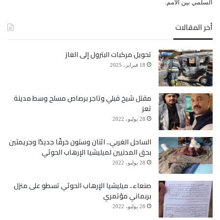
ﺍﻟﺴﻠﻤﻲ ﺑﻴﻦ ﺍﻷﻣﻢ.
أخر المقالات
تحويل مركبات البترول إلى الغاز
18 فبراير، 2025
مقتل شيخ قبلي وتاجر برصاص مسلح وسط مدينة
تعز
28 يوليو، 2022
الساحل الغربي.. اثنان وستون خرقًا جديدًا وجريمتين
بحق المدنيين لميليشيا الإرهاب الحوثي
28 يوليو، 2022
صنعاء.. ميليشيا الإرهاب الحوثي تسطو على منزل
بربماني مؤتمري
28 يوليو، 2022