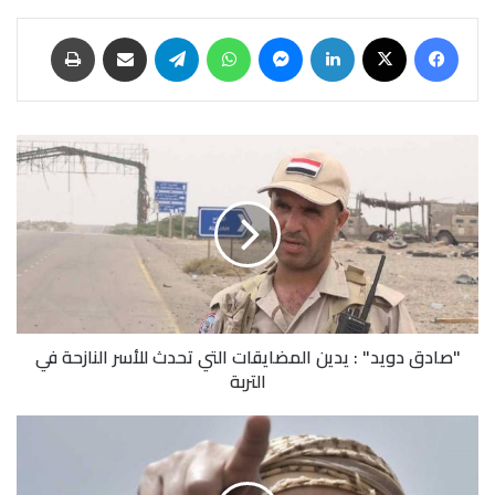
فيسبوك
‫X
لينكدإن
ماسنجر
واتساب
تيلقرام
مشاركة عبر البريد
طباعة
"صادق
دويد"
:
يدين
المضايقات
التي
تحدث
للأسر
النازحة
"صادق دويد" : يدين المضايقات التي تحدث للأسر النازحة في
في
التربة
التربة
محافظ
تعز
السابق