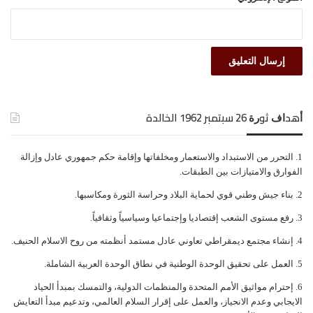
ﺃﻫﺪﺍﻑ ﺛﻮﺭﺓ 26 ﺳﺒﺘﻤﺒﺮ 1962 الخالدة
ﺍﻟﺘﺤﺮﺭ ﻣﻦ ﺍﻻﺳﺘﺒﺪﺍﺩ ﻭﺍﻻﺳﺘﻌﻤﺎﺭ ﻭﻣﺨﻠﻔﺎﺗﻬﺎ ﻭﺇﻗﺎﻣﺔ ﺣﻜﻢ ﺟﻤﻬﻮﺭﻱ ﻋﺎﺩﻝ ﻭﺇﺯﺍﻟﺔ
ﺍﻟﻔﻮﺍﺭﻕ ﻭﺍﻻﻣﺘﻴﺎﺯﺍﺕ ﺑﻴﻦ ﺍﻟﻄﺒﻘﺎﺕ.
ﺑﻨﺎﺀ ﺟﻴﺶ ﻭﻃﻨﻲ ﻗﻮﻱ ﻟﺤﻤﺎﻳﺔ ﺍﻟﺒﻼﺩ ﻭﺣﺮﺍﺳﺔ ﺍﻟﺜﻮﺭﺓ ﻭﻣﻜﺎﺳﺒﻬﺎ.
ﺭﻓﻊ ﻣﺴﺘﻮﻯ ﺍﻟﺸﻌﺐ ﺇﻗﺘﺼﺎﺩﻳﺎ ﻭﺇﺟﺘﻤﺎﻋﻴﺎ ﻭﺳﻴﺎﺳﻴﺎً ﻭﺛﻘﺎﻓﻴﺎً.
ﺇﻧﺸﺎﺀ ﻣﺠﺘﻤﻊ ﺩﻳﻤﻘﺮﺍﻃﻲ ﺗﻌﺎﻭﻧﻲ ﻋﺎﺩﻝ ﻣﺴﺘﻤﺪ ﺃﻧﻈﻤﺘﻪ ﻣﻦ ﺭﻭﺡ ﺍﻻﺳﻼﻡ ﺍﻟﺤﻨﻴﻒ.
ﺍﻟﻌﻤﻞ ﻋﻠﻰ ﺗﺤﻘﻴﻖ ﺍﻟﻮﺣﺪﺓ ﺍﻟﻮﻃﻨﻴﺔ ﻓﻲ ﻧﻄﺎﻕ ﺍﻟﻮﺣﺪﺓ ﺍﻟﻌﺮﺑﻴﺔ ﺍﻟﺸﺎﻣﻠﺔ.
ﺇﺣﺘﺮﺍﻡ ﻣﻮﺍﺛﻴﻖ الأﻣﻢ ﺍﻟﻤﺘﺤﺪﺓ ﻭﺍﻟﻤﻨﻈﻤﺎﺕ ﺍﻟﺪﻭﻟﻴﺔ، ﻭﺍﻟﺘﻤﺴﻚ ﺑﻤﺒﺪﺃ ﺍﻟﺤﻴﺎﺩ
ﺍﻻﻳﺠﺎﺑﻲ ﻭﻋﺪﻡ ﺍﻻﻧﺤﻴﺎﺯ، ﻭﺍﻟﻌﻤﻞ ﻋﻠﻰ ﺇﻗﺮﺍﺭ ﺍﻟﺴﻼﻡ ﺍﻟﻌﺎﻟﻤﻲ، ﻭﺗﺪﻋﻴﻢ ﻣﺒﺪﺃ ﺍﻟﺘﻌﺎﻳﺶ