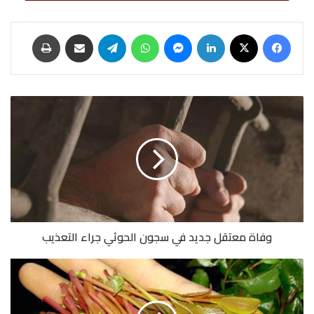
الشعبي وقوات أمن مديرية الشمايتين ومحاولة المليشيات
فيسبوك
‫X
لينكدإن
ماسنجر
واتساب
تيلقرام
مشاركة عبر البريد
طباعة
الاخوانية اقتحام إدارة الأمن وفرض مديرا للامن من
الموالين لها.
وفاة
معتقل
الارهاب
الحوثي
اليمن
ايران
تعز
جديد
في
سجون
الحوثي
جراء
التعذيب
وفاة معتقل جديد في سجون الحوثي جراء التعذيب
تحصيل
المليشيات
الحوثية
لـ