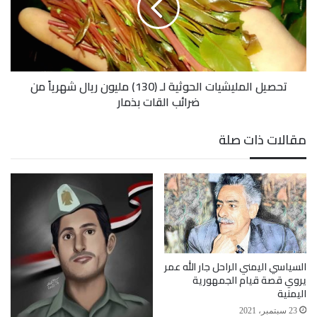
(130)
مليون
ريال
شهرياً
من
تحصيل المليشيات الحوثية لـ (130) مليون ريال شهرياً من
ضرائب
ضرائب القات بذمار
القات
بذمار
مقالات ذات صلة
السياسي اليمني الراحل جار الله عمر
يروي قصة قيام الجمهورية
اليمنية
23 سبتمبر، 2021