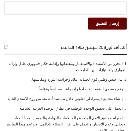
ﺃﻫﺪﺍﻑ ﺛﻮﺭﺓ 26 ﺳﺒﺘﻤﺒﺮ 1962 الخالدة
ﺍﻟﺘﺤﺮﺭ ﻣﻦ ﺍﻻﺳﺘﺒﺪﺍﺩ ﻭﺍﻻﺳﺘﻌﻤﺎﺭ ﻭﻣﺨﻠﻔﺎﺗﻬﺎ ﻭﺇﻗﺎﻣﺔ ﺣﻜﻢ ﺟﻤﻬﻮﺭﻱ ﻋﺎﺩﻝ ﻭﺇﺯﺍﻟﺔ
ﺍﻟﻔﻮﺍﺭﻕ ﻭﺍﻻﻣﺘﻴﺎﺯﺍﺕ ﺑﻴﻦ ﺍﻟﻄﺒﻘﺎﺕ.
ﺑﻨﺎﺀ ﺟﻴﺶ ﻭﻃﻨﻲ ﻗﻮﻱ ﻟﺤﻤﺎﻳﺔ ﺍﻟﺒﻼﺩ ﻭﺣﺮﺍﺳﺔ ﺍﻟﺜﻮﺭﺓ ﻭﻣﻜﺎﺳﺒﻬﺎ.
ﺭﻓﻊ ﻣﺴﺘﻮﻯ ﺍﻟﺸﻌﺐ ﺇﻗﺘﺼﺎﺩﻳﺎ ﻭﺇﺟﺘﻤﺎﻋﻴﺎ ﻭﺳﻴﺎﺳﻴﺎً ﻭﺛﻘﺎﻓﻴﺎً.
ﺇﻧﺸﺎﺀ ﻣﺠﺘﻤﻊ ﺩﻳﻤﻘﺮﺍﻃﻲ ﺗﻌﺎﻭﻧﻲ ﻋﺎﺩﻝ ﻣﺴﺘﻤﺪ ﺃﻧﻈﻤﺘﻪ ﻣﻦ ﺭﻭﺡ ﺍﻻﺳﻼﻡ ﺍﻟﺤﻨﻴﻒ.
ﺍﻟﻌﻤﻞ ﻋﻠﻰ ﺗﺤﻘﻴﻖ ﺍﻟﻮﺣﺪﺓ ﺍﻟﻮﻃﻨﻴﺔ ﻓﻲ ﻧﻄﺎﻕ ﺍﻟﻮﺣﺪﺓ ﺍﻟﻌﺮﺑﻴﺔ ﺍﻟﺸﺎﻣﻠﺔ.
ﺇﺣﺘﺮﺍﻡ ﻣﻮﺍﺛﻴﻖ الأﻣﻢ ﺍﻟﻤﺘﺤﺪﺓ ﻭﺍﻟﻤﻨﻈﻤﺎﺕ ﺍﻟﺪﻭﻟﻴﺔ، ﻭﺍﻟﺘﻤﺴﻚ ﺑﻤﺒﺪﺃ ﺍﻟﺤﻴﺎﺩ
ﺍﻻﻳﺠﺎﺑﻲ ﻭﻋﺪﻡ ﺍﻻﻧﺤﻴﺎﺯ، ﻭﺍﻟﻌﻤﻞ ﻋﻠﻰ ﺇﻗﺮﺍﺭ ﺍﻟﺴﻼﻡ ﺍﻟﻌﺎﻟﻤﻲ، ﻭﺗﺪﻋﻴﻢ ﻣﺒﺪﺃ ﺍﻟﺘﻌﺎﻳﺶ
ﺍﻟﺴﻠﻤﻲ ﺑﻴﻦ ﺍﻷﻣﻢ.