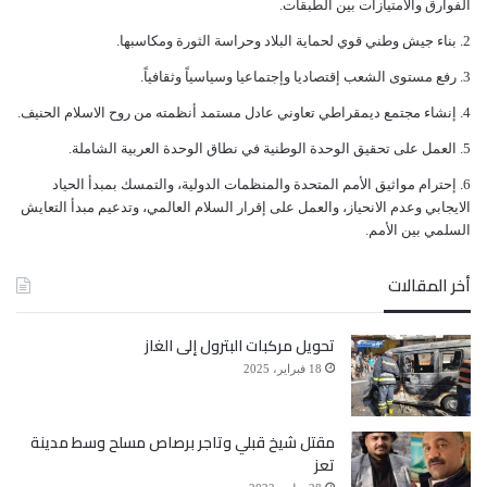
ﺍﻟﻔﻮﺍﺭﻕ ﻭﺍﻻﻣﺘﻴﺎﺯﺍﺕ ﺑﻴﻦ ﺍﻟﻄﺒﻘﺎﺕ.
ﺑﻨﺎﺀ ﺟﻴﺶ ﻭﻃﻨﻲ ﻗﻮﻱ ﻟﺤﻤﺎﻳﺔ ﺍﻟﺒﻼﺩ ﻭﺣﺮﺍﺳﺔ ﺍﻟﺜﻮﺭﺓ ﻭﻣﻜﺎﺳﺒﻬﺎ.
ﺭﻓﻊ ﻣﺴﺘﻮﻯ ﺍﻟﺸﻌﺐ ﺇﻗﺘﺼﺎﺩﻳﺎ ﻭﺇﺟﺘﻤﺎﻋﻴﺎ ﻭﺳﻴﺎﺳﻴﺎً ﻭﺛﻘﺎﻓﻴﺎً.
ﺇﻧﺸﺎﺀ ﻣﺠﺘﻤﻊ ﺩﻳﻤﻘﺮﺍﻃﻲ ﺗﻌﺎﻭﻧﻲ ﻋﺎﺩﻝ ﻣﺴﺘﻤﺪ ﺃﻧﻈﻤﺘﻪ ﻣﻦ ﺭﻭﺡ ﺍﻻﺳﻼﻡ ﺍﻟﺤﻨﻴﻒ.
ﺍﻟﻌﻤﻞ ﻋﻠﻰ ﺗﺤﻘﻴﻖ ﺍﻟﻮﺣﺪﺓ ﺍﻟﻮﻃﻨﻴﺔ ﻓﻲ ﻧﻄﺎﻕ ﺍﻟﻮﺣﺪﺓ ﺍﻟﻌﺮﺑﻴﺔ ﺍﻟﺸﺎﻣﻠﺔ.
ﺇﺣﺘﺮﺍﻡ ﻣﻮﺍﺛﻴﻖ الأﻣﻢ ﺍﻟﻤﺘﺤﺪﺓ ﻭﺍﻟﻤﻨﻈﻤﺎﺕ ﺍﻟﺪﻭﻟﻴﺔ، ﻭﺍﻟﺘﻤﺴﻚ ﺑﻤﺒﺪﺃ ﺍﻟﺤﻴﺎﺩ
ﺍﻻﻳﺠﺎﺑﻲ ﻭﻋﺪﻡ ﺍﻻﻧﺤﻴﺎﺯ، ﻭﺍﻟﻌﻤﻞ ﻋﻠﻰ ﺇﻗﺮﺍﺭ ﺍﻟﺴﻼﻡ ﺍﻟﻌﺎﻟﻤﻲ، ﻭﺗﺪﻋﻴﻢ ﻣﺒﺪﺃ ﺍﻟﺘﻌﺎﻳﺶ
ﺍﻟﺴﻠﻤﻲ ﺑﻴﻦ ﺍﻷﻣﻢ.
أخر المقالات
تحويل مركبات البترول إلى الغاز
18 فبراير، 2025
مقتل شيخ قبلي وتاجر برصاص مسلح وسط مدينة
تعز