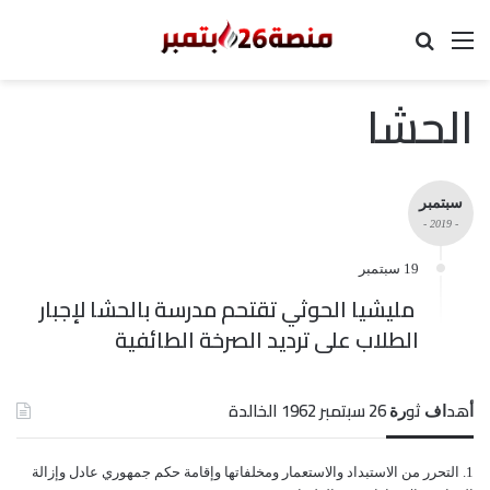
القائمة
بحث عن
الحشا
سبتمبر
- 2019 -
19 سبتمبر
مليشيا الحوثي تقتحم مدرسة بالحشا لإجبار
الطلاب على ترديد الصرخة الطائفية
ﺃﻫﺪﺍﻑ ﺛﻮﺭﺓ 26 ﺳﺒﺘﻤﺒﺮ 1962 الخالدة
ﺍﻟﺘﺤﺮﺭ ﻣﻦ ﺍﻻﺳﺘﺒﺪﺍﺩ ﻭﺍﻻﺳﺘﻌﻤﺎﺭ ﻭﻣﺨﻠﻔﺎﺗﻬﺎ ﻭﺇﻗﺎﻣﺔ ﺣﻜﻢ ﺟﻤﻬﻮﺭﻱ ﻋﺎﺩﻝ ﻭﺇﺯﺍﻟﺔ