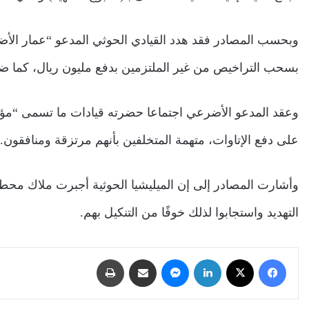
وبحسب المصادر فقد هدد القيادي الحوثي المدعو “عمار الأض
بسحب التراخيص من غير الملتزمين بدفع مليون ريال، كما ض
وعقد المدعو الأضرعي اجتماعا حضرته قيادات ما تسمى “مؤسس
على دفع الإتاوات، متهمة المتخلفين بأنهم مرتزقة ومنافقون.
وأشارت المصادر إلى إن الميليشيا الحوثية أجبرت ملاك محطا
التهديد واستجابوا لذلك خوفًا من التنكيل بهم.
فيسبوك
‫X
لينكدإن
ماسنجر
مشاركة عبر البريد
طباعة