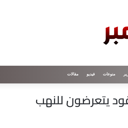
ير
منوعات
فيديو
مقالات
ود يتعرضون للنهب