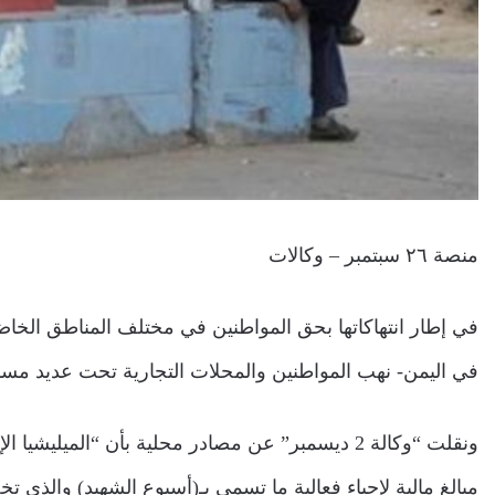
منصة ٢٦ سبتمبر – وكالات
في إطار انتهاكاتها بحق المواطنين في مختلف المناطق الخاضع
في اليمن- نهب المواطنين والمحلات التجارية تحت عديد مسم
ونقلت “وكالة 2 ديسمبر” عن مصادر محلية بأن “المي
مبالغ مالية لإحياء فعالية ما تسمى بـ(أسبوع الشهيد) والذي تخ