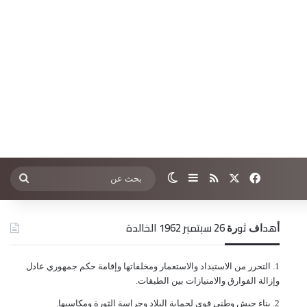
‫X
فيسبوك
ملخص الموقع RSS
إضافة عمود جانبي
الوضع المظلم
بحث
عن
ﺃﻫﺪﺍﻑ ﺛﻮﺭﺓ 26 ﺳﺒﺘﻤﺒﺮ 1962 الخالدة
ﺍﻟﺘﺤﺮﺭ ﻣﻦ ﺍﻻﺳﺘﺒﺪﺍﺩ ﻭﺍﻻﺳﺘﻌﻤﺎﺭ ﻭﻣﺨﻠﻔﺎﺗﻬﺎ ﻭﺇﻗﺎﻣﺔ ﺣﻜﻢ ﺟﻤﻬﻮﺭﻱ ﻋﺎﺩﻝ
ﻭﺇﺯﺍﻟﺔ ﺍﻟﻔﻮﺍﺭﻕ ﻭﺍﻻﻣﺘﻴﺎﺯﺍﺕ ﺑﻴﻦ ﺍﻟﻄﺒﻘﺎﺕ.
ﺑﻨﺎﺀ ﺟﻴﺶ ﻭﻃﻨﻲ ﻗﻮﻱ ﻟﺤﻤﺎﻳﺔ ﺍﻟﺒﻼﺩ ﻭﺣﺮﺍﺳﺔ ﺍﻟﺜﻮﺭﺓ ﻭﻣﻜﺎﺳﺒﻬﺎ.