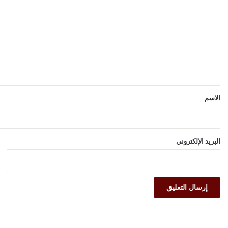
ل
ت
ع
ل
ي
ق
*
الاسم
البريد الإلكتروني