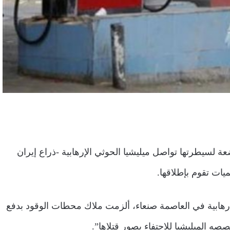
ة لسيطرتها تواصل ميليشيا الحوثي الإرهابية -ذراع إيران
يات تقوم بإطلاقها.
ليشيا الإرهابية في العاصمة صنعاء، ألزمت ملاك محطات الوقود بدفع
صصه الميليشيا للاحتفاء بصور قتلاها”.