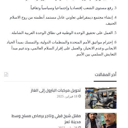
ﺭﻓﻊ ﻣﺴﺘﻮﻯ ﺍﻟﺸﻌﺐ ﺇﻗﺘﺼﺎﺩﻳﺎ ﻭﺇﺟﺘﻤﺎﻋﻴﺎ ﻭﺳﻴﺎﺳﻴﺎً ﻭﺛﻘﺎﻓﻴﺎً.
ﺇﻧﺸﺎﺀ ﻣﺠﺘﻤﻊ ﺩﻳﻤﻘﺮﺍﻃﻲ ﺗﻌﺎﻭﻧﻲ ﻋﺎﺩﻝ ﻣﺴﺘﻤﺪ ﺃﻧﻈﻤﺘﻪ ﻣﻦ ﺭﻭﺡ ﺍﻻﺳﻼﻡ
ﺍﻟﺤﻨﻴﻒ.
ﺍﻟﻌﻤﻞ ﻋﻠﻰ ﺗﺤﻘﻴﻖ ﺍﻟﻮﺣﺪﺓ ﺍﻟﻮﻃﻨﻴﺔ ﻓﻲ ﻧﻄﺎﻕ ﺍﻟﻮﺣﺪﺓ ﺍﻟﻌﺮﺑﻴﺔ ﺍﻟﺸﺎﻣﻠﺔ.
ﺇﺣﺘﺮﺍﻡ ﻣﻮﺍﺛﻴﻖ الأﻣﻢ ﺍﻟﻤﺘﺤﺪﺓ ﻭﺍﻟﻤﻨﻈﻤﺎﺕ ﺍﻟﺪﻭﻟﻴﺔ، ﻭﺍﻟﺘﻤﺴﻚ ﺑﻤﺒﺪﺃ ﺍﻟﺤﻴﺎﺩ
ﺍﻻﻳﺠﺎﺑﻲ ﻭﻋﺪﻡ ﺍﻻﻧﺤﻴﺎﺯ، ﻭﺍﻟﻌﻤﻞ ﻋﻠﻰ ﺇﻗﺮﺍﺭ ﺍﻟﺴﻼﻡ ﺍﻟﻌﺎﻟﻤﻲ، ﻭﺗﺪﻋﻴﻢ ﻣﺒﺪﺃ
ﺍﻟﺘﻌﺎﻳﺶ ﺍﻟﺴﻠﻤﻲ ﺑﻴﻦ ﺍﻷﻣﻢ.
أخر المقالات
تحويل مركبات البترول إلى الغاز
18 فبراير، 2025
مقتل شيخ قبلي وتاجر برصاص مسلح وسط
مدينة تعز
28 يوليو، 2022