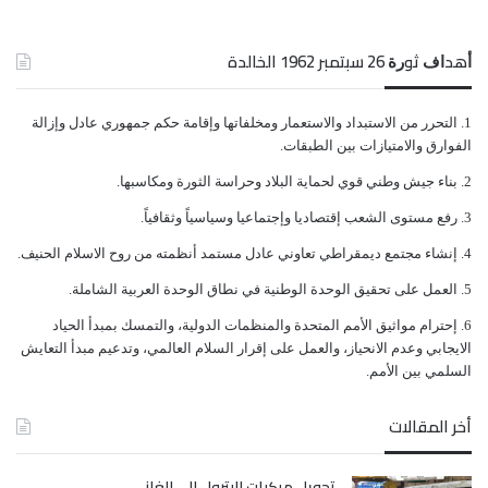
ﺃﻫﺪﺍﻑ ﺛﻮﺭﺓ 26 ﺳﺒﺘﻤﺒﺮ 1962 الخالدة
ﺍﻟﺘﺤﺮﺭ ﻣﻦ ﺍﻻﺳﺘﺒﺪﺍﺩ ﻭﺍﻻﺳﺘﻌﻤﺎﺭ ﻭﻣﺨﻠﻔﺎﺗﻬﺎ ﻭﺇﻗﺎﻣﺔ ﺣﻜﻢ ﺟﻤﻬﻮﺭﻱ ﻋﺎﺩﻝ ﻭﺇﺯﺍﻟﺔ
ﺍﻟﻔﻮﺍﺭﻕ ﻭﺍﻻﻣﺘﻴﺎﺯﺍﺕ ﺑﻴﻦ ﺍﻟﻄﺒﻘﺎﺕ.
ﺑﻨﺎﺀ ﺟﻴﺶ ﻭﻃﻨﻲ ﻗﻮﻱ ﻟﺤﻤﺎﻳﺔ ﺍﻟﺒﻼﺩ ﻭﺣﺮﺍﺳﺔ ﺍﻟﺜﻮﺭﺓ ﻭﻣﻜﺎﺳﺒﻬﺎ.
ﺭﻓﻊ ﻣﺴﺘﻮﻯ ﺍﻟﺸﻌﺐ ﺇﻗﺘﺼﺎﺩﻳﺎ ﻭﺇﺟﺘﻤﺎﻋﻴﺎ ﻭﺳﻴﺎﺳﻴﺎً ﻭﺛﻘﺎﻓﻴﺎً.
ﺇﻧﺸﺎﺀ ﻣﺠﺘﻤﻊ ﺩﻳﻤﻘﺮﺍﻃﻲ ﺗﻌﺎﻭﻧﻲ ﻋﺎﺩﻝ ﻣﺴﺘﻤﺪ ﺃﻧﻈﻤﺘﻪ ﻣﻦ ﺭﻭﺡ ﺍﻻﺳﻼﻡ ﺍﻟﺤﻨﻴﻒ.
ﺍﻟﻌﻤﻞ ﻋﻠﻰ ﺗﺤﻘﻴﻖ ﺍﻟﻮﺣﺪﺓ ﺍﻟﻮﻃﻨﻴﺔ ﻓﻲ ﻧﻄﺎﻕ ﺍﻟﻮﺣﺪﺓ ﺍﻟﻌﺮﺑﻴﺔ ﺍﻟﺸﺎﻣﻠﺔ.
ﺇﺣﺘﺮﺍﻡ ﻣﻮﺍﺛﻴﻖ الأﻣﻢ ﺍﻟﻤﺘﺤﺪﺓ ﻭﺍﻟﻤﻨﻈﻤﺎﺕ ﺍﻟﺪﻭﻟﻴﺔ، ﻭﺍﻟﺘﻤﺴﻚ ﺑﻤﺒﺪﺃ ﺍﻟﺤﻴﺎﺩ
ﺍﻻﻳﺠﺎﺑﻲ ﻭﻋﺪﻡ ﺍﻻﻧﺤﻴﺎﺯ، ﻭﺍﻟﻌﻤﻞ ﻋﻠﻰ ﺇﻗﺮﺍﺭ ﺍﻟﺴﻼﻡ ﺍﻟﻌﺎﻟﻤﻲ، ﻭﺗﺪﻋﻴﻢ ﻣﺒﺪﺃ ﺍﻟﺘﻌﺎﻳﺶ
ﺍﻟﺴﻠﻤﻲ ﺑﻴﻦ ﺍﻷﻣﻢ.
أخر المقالات
تحويل مركبات البترول إلى الغاز