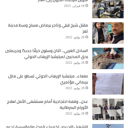
18 فبراير، 2025
مقتل شيخ قبلي وتاجر برصاص مسلح وسط مدينة
تعز
28 يوليو، 2022
الساحل الغربي.. اثنان وستون خرقًا جديدًا وجريمتين
بحق المدنيين لميليشيا الإرهاب الحوثي
28 يوليو، 2022
صنعاء.. ميليشيا الإرهاب الحوثي تسطو على منزل
بربماني مؤتمري
28 يوليو، 2022
عدن.. وقفة احتجاجية أمام مستشفى الأمل لعلاج
الأورام السرطانية
28 يوليو، 2022
التشغيل التجريبي لكهرباء المخا، والمؤسسة تدعو