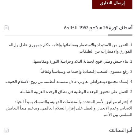
ﺃﻫﺪﺍﻑ ﺛﻮﺭﺓ 26 ﺳﺒﺘﻤﺒﺮ 1962 الخالدة
ﺍﻟﺘﺤﺮﺭ ﻣﻦ ﺍﻻﺳﺘﺒﺪﺍﺩ ﻭﺍﻻﺳﺘﻌﻤﺎﺭ ﻭﻣﺨﻠﻔﺎﺗﻬﺎ ﻭﺇﻗﺎﻣﺔ ﺣﻜﻢ ﺟﻤﻬﻮﺭﻱ ﻋﺎﺩﻝ ﻭﺇﺯﺍﻟﺔ
ﺍﻟﻔﻮﺍﺭﻕ ﻭﺍﻻﻣﺘﻴﺎﺯﺍﺕ ﺑﻴﻦ ﺍﻟﻄﺒﻘﺎﺕ.
ﺑﻨﺎﺀ ﺟﻴﺶ ﻭﻃﻨﻲ ﻗﻮﻱ ﻟﺤﻤﺎﻳﺔ ﺍﻟﺒﻼﺩ ﻭﺣﺮﺍﺳﺔ ﺍﻟﺜﻮﺭﺓ ﻭﻣﻜﺎﺳﺒﻬﺎ.
ﺭﻓﻊ ﻣﺴﺘﻮﻯ ﺍﻟﺸﻌﺐ ﺇﻗﺘﺼﺎﺩﻳﺎ ﻭﺇﺟﺘﻤﺎﻋﻴﺎ ﻭﺳﻴﺎﺳﻴﺎً ﻭﺛﻘﺎﻓﻴﺎً.
ﺇﻧﺸﺎﺀ ﻣﺠﺘﻤﻊ ﺩﻳﻤﻘﺮﺍﻃﻲ ﺗﻌﺎﻭﻧﻲ ﻋﺎﺩﻝ ﻣﺴﺘﻤﺪ ﺃﻧﻈﻤﺘﻪ ﻣﻦ ﺭﻭﺡ ﺍﻻﺳﻼﻡ ﺍﻟﺤﻨﻴﻒ.
ﺍﻟﻌﻤﻞ ﻋﻠﻰ ﺗﺤﻘﻴﻖ ﺍﻟﻮﺣﺪﺓ ﺍﻟﻮﻃﻨﻴﺔ ﻓﻲ ﻧﻄﺎﻕ ﺍﻟﻮﺣﺪﺓ ﺍﻟﻌﺮﺑﻴﺔ ﺍﻟﺸﺎﻣﻠﺔ.
ﺇﺣﺘﺮﺍﻡ ﻣﻮﺍﺛﻴﻖ الأﻣﻢ ﺍﻟﻤﺘﺤﺪﺓ ﻭﺍﻟﻤﻨﻈﻤﺎﺕ ﺍﻟﺪﻭﻟﻴﺔ، ﻭﺍﻟﺘﻤﺴﻚ ﺑﻤﺒﺪﺃ ﺍﻟﺤﻴﺎﺩ
ﺍﻻﻳﺠﺎﺑﻲ ﻭﻋﺪﻡ ﺍﻻﻧﺤﻴﺎﺯ، ﻭﺍﻟﻌﻤﻞ ﻋﻠﻰ ﺇﻗﺮﺍﺭ ﺍﻟﺴﻼﻡ ﺍﻟﻌﺎﻟﻤﻲ، ﻭﺗﺪﻋﻴﻢ ﻣﺒﺪﺃ ﺍﻟﺘﻌﺎﻳﺶ
ﺍﻟﺴﻠﻤﻲ ﺑﻴﻦ ﺍﻷﻣﻢ.
أخر المقالات