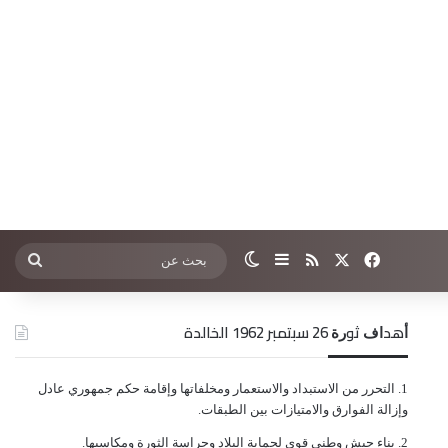
‫X
فيسبوك
ملخص الموقع RSS
إضافة عمود جانبي
الوضع المظلم
بحث
عن
ﺃﻫﺪﺍﻑ ﺛﻮﺭﺓ 26 ﺳﺒﺘﻤﺒﺮ 1962 الخالدة
ﺍﻟﺘﺤﺮﺭ ﻣﻦ ﺍﻻﺳﺘﺒﺪﺍﺩ ﻭﺍﻻﺳﺘﻌﻤﺎﺭ ﻭﻣﺨﻠﻔﺎﺗﻬﺎ ﻭﺇﻗﺎﻣﺔ ﺣﻜﻢ ﺟﻤﻬﻮﺭﻱ ﻋﺎﺩﻝ
ﻭﺇﺯﺍﻟﺔ ﺍﻟﻔﻮﺍﺭﻕ ﻭﺍﻻﻣﺘﻴﺎﺯﺍﺕ ﺑﻴﻦ ﺍﻟﻄﺒﻘﺎﺕ.
ﺑﻨﺎﺀ ﺟﻴﺶ ﻭﻃﻨﻲ ﻗﻮﻱ ﻟﺤﻤﺎﻳﺔ ﺍﻟﺒﻼﺩ ﻭﺣﺮﺍﺳﺔ ﺍﻟﺜﻮﺭﺓ ﻭﻣﻜﺎﺳﺒﻬﺎ.