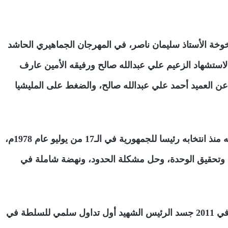
خوخة الأستاذ سليمان ناصر، في المهرجان الجماهيري الحاشد
ة لاستشهاد الزعيم علي عبدالله صالح ورفيقه الأمين عارف
 عن العميد أحمد علي عبدالله صالح، والضغط على المليشيا
وتطرق ناصر في كلمته إلى مناقب الرئيس الراحل. مضيفا إنه منذ انتخابه رئيسا للجمهورية في الـ17 من يوليو عام 1978م،
، وتحقيق الوحدة، وحل مشكلة الحدود، ونهضة شاملة في
وأشار إلى أنه بعد أن ” عصفت بالبلاد فوضى الربيع العبري” في 2011 جسد الرئيس الشهيد أول تداول سلمي للسلطة في