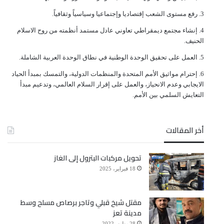
ﺭﻓﻊ ﻣﺴﺘﻮﻯ ﺍﻟﺸﻌﺐ ﺇﻗﺘﺼﺎﺩﻳﺎ ﻭﺇﺟﺘﻤﺎﻋﻴﺎ ﻭﺳﻴﺎﺳﻴﺎً ﻭﺛﻘﺎﻓﻴﺎً.
ﺇﻧﺸﺎﺀ ﻣﺠﺘﻤﻊ ﺩﻳﻤﻘﺮﺍﻃﻲ ﺗﻌﺎﻭﻧﻲ ﻋﺎﺩﻝ ﻣﺴﺘﻤﺪ ﺃﻧﻈﻤﺘﻪ ﻣﻦ ﺭﻭﺡ ﺍﻻﺳﻼﻡ
ﺍﻟﺤﻨﻴﻒ.
ﺍﻟﻌﻤﻞ ﻋﻠﻰ ﺗﺤﻘﻴﻖ ﺍﻟﻮﺣﺪﺓ ﺍﻟﻮﻃﻨﻴﺔ ﻓﻲ ﻧﻄﺎﻕ ﺍﻟﻮﺣﺪﺓ ﺍﻟﻌﺮﺑﻴﺔ ﺍﻟﺸﺎﻣﻠﺔ.
ﺇﺣﺘﺮﺍﻡ ﻣﻮﺍﺛﻴﻖ الأﻣﻢ ﺍﻟﻤﺘﺤﺪﺓ ﻭﺍﻟﻤﻨﻈﻤﺎﺕ ﺍﻟﺪﻭﻟﻴﺔ، ﻭﺍﻟﺘﻤﺴﻚ ﺑﻤﺒﺪﺃ ﺍﻟﺤﻴﺎﺩ
ﺍﻻﻳﺠﺎﺑﻲ ﻭﻋﺪﻡ ﺍﻻﻧﺤﻴﺎﺯ، ﻭﺍﻟﻌﻤﻞ ﻋﻠﻰ ﺇﻗﺮﺍﺭ ﺍﻟﺴﻼﻡ ﺍﻟﻌﺎﻟﻤﻲ، ﻭﺗﺪﻋﻴﻢ ﻣﺒﺪﺃ
ﺍﻟﺘﻌﺎﻳﺶ ﺍﻟﺴﻠﻤﻲ ﺑﻴﻦ ﺍﻷﻣﻢ.
أخر المقالات
تحويل مركبات البترول إلى الغاز
18 فبراير، 2025
مقتل شيخ قبلي وتاجر برصاص مسلح وسط
مدينة تعز
28 يوليو، 2022