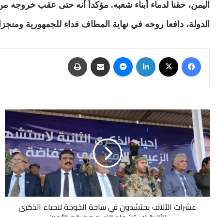
اليمن، حقنا لدماء أبناء شعبه. مؤكداً أنه حتى عقب خروج
الدولة، دافعا روحه في نهاية المطاف فداء للجمهورية ومنجزاتها في انتفاضة 2 ديسمبر بوجه مل
فيسبوك
‫X
لينكدإن
ماسنجر
مشاركة عبر البريد
طباعة
عشرات
الآلاف
يحتشدون
في
ساحة
الخوخة
لاحياء
الذكرى
الثانية
عشرات الآلاف يحتشدون في ساحة الخوخة لاحياء الذكرى
لإستشهاد
الزعيم