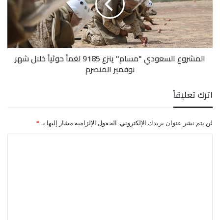
9185
لغماً
حوثياً
خلال
شهر
المشروع السعودي "مسام" ينزع 9185 لغماً حوثياً خلال شهر
نوفمبر
نوفمبر المنصرم
المنصرم
اترك تعليقاً
لن يتم نشر عنوان بريدك الإلكتروني.
الحقول الإلزامية مشار إليها بـ
*
ا
ل
ت
ع
ل
ي