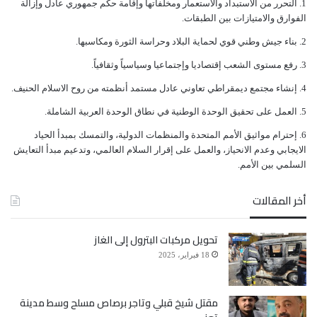
ﺍﻟﺘﺤﺮﺭ ﻣﻦ ﺍﻻﺳﺘﺒﺪﺍﺩ ﻭﺍﻻﺳﺘﻌﻤﺎﺭ ﻭﻣﺨﻠﻔﺎﺗﻬﺎ ﻭﺇﻗﺎﻣﺔ ﺣﻜﻢ ﺟﻤﻬﻮﺭﻱ ﻋﺎﺩﻝ ﻭﺇﺯﺍﻟﺔ
ﺍﻟﻔﻮﺍﺭﻕ ﻭﺍﻻﻣﺘﻴﺎﺯﺍﺕ ﺑﻴﻦ ﺍﻟﻄﺒﻘﺎﺕ.
ﺑﻨﺎﺀ ﺟﻴﺶ ﻭﻃﻨﻲ ﻗﻮﻱ ﻟﺤﻤﺎﻳﺔ ﺍﻟﺒﻼﺩ ﻭﺣﺮﺍﺳﺔ ﺍﻟﺜﻮﺭﺓ ﻭﻣﻜﺎﺳﺒﻬﺎ.
ﺭﻓﻊ ﻣﺴﺘﻮﻯ ﺍﻟﺸﻌﺐ ﺇﻗﺘﺼﺎﺩﻳﺎ ﻭﺇﺟﺘﻤﺎﻋﻴﺎ ﻭﺳﻴﺎﺳﻴﺎً ﻭﺛﻘﺎﻓﻴﺎً.
ﺇﻧﺸﺎﺀ ﻣﺠﺘﻤﻊ ﺩﻳﻤﻘﺮﺍﻃﻲ ﺗﻌﺎﻭﻧﻲ ﻋﺎﺩﻝ ﻣﺴﺘﻤﺪ ﺃﻧﻈﻤﺘﻪ ﻣﻦ ﺭﻭﺡ ﺍﻻﺳﻼﻡ ﺍﻟﺤﻨﻴﻒ.
ﺍﻟﻌﻤﻞ ﻋﻠﻰ ﺗﺤﻘﻴﻖ ﺍﻟﻮﺣﺪﺓ ﺍﻟﻮﻃﻨﻴﺔ ﻓﻲ ﻧﻄﺎﻕ ﺍﻟﻮﺣﺪﺓ ﺍﻟﻌﺮﺑﻴﺔ ﺍﻟﺸﺎﻣﻠﺔ.
ﺇﺣﺘﺮﺍﻡ ﻣﻮﺍﺛﻴﻖ الأﻣﻢ ﺍﻟﻤﺘﺤﺪﺓ ﻭﺍﻟﻤﻨﻈﻤﺎﺕ ﺍﻟﺪﻭﻟﻴﺔ، ﻭﺍﻟﺘﻤﺴﻚ ﺑﻤﺒﺪﺃ ﺍﻟﺤﻴﺎﺩ
ﺍﻻﻳﺠﺎﺑﻲ ﻭﻋﺪﻡ ﺍﻻﻧﺤﻴﺎﺯ، ﻭﺍﻟﻌﻤﻞ ﻋﻠﻰ ﺇﻗﺮﺍﺭ ﺍﻟﺴﻼﻡ ﺍﻟﻌﺎﻟﻤﻲ، ﻭﺗﺪﻋﻴﻢ ﻣﺒﺪﺃ ﺍﻟﺘﻌﺎﻳﺶ
ﺍﻟﺴﻠﻤﻲ ﺑﻴﻦ ﺍﻷﻣﻢ.
أخر المقالات
تحويل مركبات البترول إلى الغاز
18 فبراير، 2025
مقتل شيخ قبلي وتاجر برصاص مسلح وسط مدينة