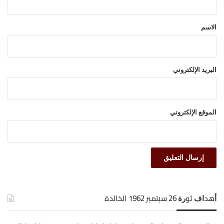
ق
*
الاسم
البريد الإلكتروني
الموقع الإلكتروني
ﺃﻫﺪﺍﻑ ﺛﻮﺭﺓ 26 ﺳﺒﺘﻤﺒﺮ 1962 الخالدة