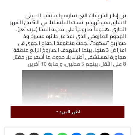
في إطار الخروقات التي تمارسها مليشيا الحوثي
لاتفاق ستوكهولم، نفذت المليشليا، في الـ6 من الشهر
الجاري، هجوماً صاروخياً على مدينة المخا (غرب تعز).
الهجوم الصاروخي الذي نفذ عبر طائرة مسيرة و4
صواريخ “سكود”، نجحت منظومة الدفاع الجوي في
اعتراض 3 منها، بينما استهدف الصاروخ الرابع منطقة
مجاورة لمستشفى أطباء بلا حدود، ما أسفر عن مقتل
8 على الأقل، بينهم 5 مدنيين، وإصابة 10 آخرين.
اظهر المزيد
فيسبوك
‫X
لينكدإن
ماسنجر
واتساب
تيلقرام
مشاركة عبر البريد
طباعة