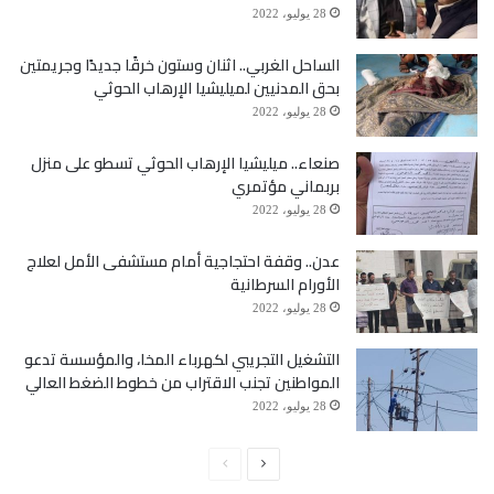
28 يوليو، 2022
الساحل الغربي.. اثنان وستون خرقًا جديدًا وجريمتين
بحق المدنيين لميليشيا الإرهاب الحوثي
28 يوليو، 2022
صنعاء.. ميليشيا الإرهاب الحوثي تسطو على منزل
بربماني مؤتمري
28 يوليو، 2022
عدن.. وقفة احتجاجية أمام مستشفى الأمل لعلاج
الأورام السرطانية
انتهاكات وخروقات جماعة الحوثي لاتفاق ستوكهولم،
28 يوليو، 2022
تظهر جلية من خلال استمرارها بالمماطلة في تنفيذ
التشغيل التجريبي لكهرباء المخا، والمؤسسة تدعو
المواطنين تجنب الاقتراب من خطوط الضغط العالي
التزاماتها في ما يتعلق ببند الأسرى، الذي نص على
28 يوليو، 2022
إطلاق سراح جميع الأسرى والمعتقلين والمفقودين
الصفحة
الصفحة
والمحتجزين تعسفياً والمخفيين قسراً والموضوعين