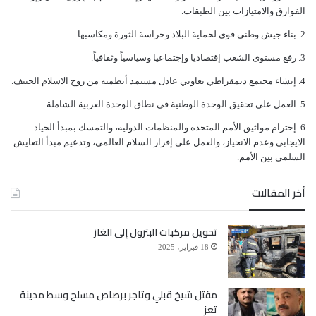
بينها انتهاكات لحقوق الإنسان بحق المواطنين المدنيين،
ﺍﻟﻔﻮﺍﺭﻕ ﻭﺍﻻﻣﺘﻴﺎﺯﺍﺕ ﺑﻴﻦ ﺍﻟﻄﺒﻘﺎﺕ.
ترقى إلى جرائم حرب ضد الإنسانية، منها 410
ﺑﻨﺎﺀ ﺟﻴﺶ ﻭﻃﻨﻲ ﻗﻮﻱ ﻟﺤﻤﺎﻳﺔ ﺍﻟﺒﻼﺩ ﻭﺣﺮﺍﺳﺔ ﺍﻟﺜﻮﺭﺓ ﻭﻣﻜﺎﺳﺒﻬﺎ.
ﺭﻓﻊ ﻣﺴﺘﻮﻯ ﺍﻟﺸﻌﺐ ﺇﻗﺘﺼﺎﺩﻳﺎ ﻭﺇﺟﺘﻤﺎﻋﻴﺎ ﻭﺳﻴﺎﺳﻴﺎً ﻭﺛﻘﺎﻓﻴﺎً.
محاولات تسلل فاشلة، و492 هجوم حرب مكتملة
ﺇﻧﺸﺎﺀ ﻣﺠﺘﻤﻊ ﺩﻳﻤﻘﺮﺍﻃﻲ ﺗﻌﺎﻭﻧﻲ ﻋﺎﺩﻝ ﻣﺴﺘﻤﺪ ﺃﻧﻈﻤﺘﻪ ﻣﻦ ﺭﻭﺡ ﺍﻻﺳﻼﻡ ﺍﻟﺤﻨﻴﻒ.
الأركان، و271 قصف منازل مواطنين ومنشآت مدنية،
ﺍﻟﻌﻤﻞ ﻋﻠﻰ ﺗﺤﻘﻴﻖ ﺍﻟﻮﺣﺪﺓ ﺍﻟﻮﻃﻨﻴﺔ ﻓﻲ ﻧﻄﺎﻕ ﺍﻟﻮﺣﺪﺓ ﺍﻟﻌﺮﺑﻴﺔ ﺍﻟﺸﺎﻣﻠﺔ.
وحفر 126 خندقاً ونفقاً، بينما تمثلت الخروقات الأخرى
ﺇﺣﺘﺮﺍﻡ ﻣﻮﺍﺛﻴﻖ الأﻣﻢ ﺍﻟﻤﺘﺤﺪﺓ ﻭﺍﻟﻤﻨﻈﻤﺎﺕ ﺍﻟﺪﻭﻟﻴﺔ، ﻭﺍﻟﺘﻤﺴﻚ ﺑﻤﺒﺪﺃ ﺍﻟﺤﻴﺎﺩ
ﺍﻻﻳﺠﺎﺑﻲ ﻭﻋﺪﻡ ﺍﻻﻧﺤﻴﺎﺯ، ﻭﺍﻟﻌﻤﻞ ﻋﻠﻰ ﺇﻗﺮﺍﺭ ﺍﻟﺴﻼﻡ ﺍﻟﻌﺎﻟﻤﻲ، ﻭﺗﺪﻋﻴﻢ ﻣﺒﺪﺃ ﺍﻟﺘﻌﺎﻳﺶ
في استحداث مواقع جديدة والتحشيد وإعادة التمركز
ﺍﻟﺴﻠﻤﻲ ﺑﻴﻦ ﺍﻷﻣﻢ.
والاستطلاع الجوي عبر الطيران المسير والاعتقالات
أخر المقالات
والتجنيد الإجباري، وهي خروقات لما تم الاتفاق عليه.
تحويل مركبات البترول إلى الغاز
18 فبراير، 2025
مقتل شيخ قبلي وتاجر برصاص مسلح وسط مدينة
تعز