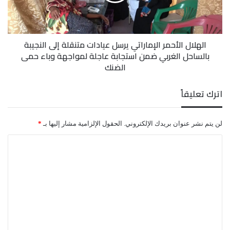
متنقلة
إلى
والمدارس والمساجد، بحسب تصريحات صحفية
النجيبة
بالساحل
لمحافظ الحديدة الدكتور الحسن طاهر، منتصف أكتوبر
الهلال الأحمر الإماراتي يرسل عيادات متنقلة إلى النجيبة
الغربي
بالساحل الغربي ضمن استجابة عاجلة لمواجهة وباء حمى
ضمن
الماضي.
الضنك
استجابة
عاجلة
لمواجهة
اترك تعليقاً
وباء
حمى
الضنك
لن يتم نشر عنوان بريدك الإلكتروني.
الحقول الإلزامية مشار إليها بـ
*
ا
ل
ت
ع
صورة لصد احدى محاولات التسلل الحوثية
ل
ي
وكشف المحافظ أن خروقات المليشيا الانقلابية منذ