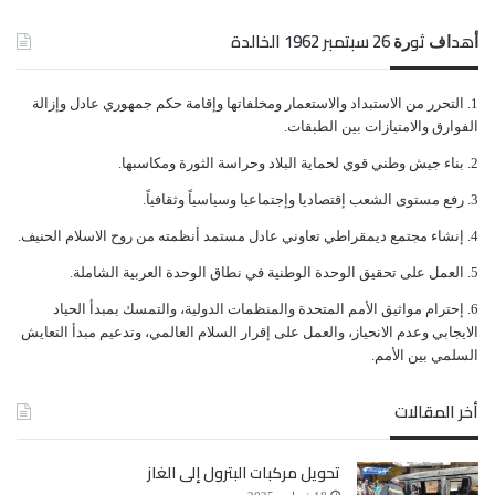
ﺃﻫﺪﺍﻑ ﺛﻮﺭﺓ 26 ﺳﺒﺘﻤﺒﺮ 1962 الخالدة
ﺍﻟﺘﺤﺮﺭ ﻣﻦ ﺍﻻﺳﺘﺒﺪﺍﺩ ﻭﺍﻻﺳﺘﻌﻤﺎﺭ ﻭﻣﺨﻠﻔﺎﺗﻬﺎ ﻭﺇﻗﺎﻣﺔ ﺣﻜﻢ ﺟﻤﻬﻮﺭﻱ ﻋﺎﺩﻝ ﻭﺇﺯﺍﻟﺔ
ﺍﻟﻔﻮﺍﺭﻕ ﻭﺍﻻﻣﺘﻴﺎﺯﺍﺕ ﺑﻴﻦ ﺍﻟﻄﺒﻘﺎﺕ.
ﺑﻨﺎﺀ ﺟﻴﺶ ﻭﻃﻨﻲ ﻗﻮﻱ ﻟﺤﻤﺎﻳﺔ ﺍﻟﺒﻼﺩ ﻭﺣﺮﺍﺳﺔ ﺍﻟﺜﻮﺭﺓ ﻭﻣﻜﺎﺳﺒﻬﺎ.
ﺭﻓﻊ ﻣﺴﺘﻮﻯ ﺍﻟﺸﻌﺐ ﺇﻗﺘﺼﺎﺩﻳﺎ ﻭﺇﺟﺘﻤﺎﻋﻴﺎ ﻭﺳﻴﺎﺳﻴﺎً ﻭﺛﻘﺎﻓﻴﺎً.
ﺇﻧﺸﺎﺀ ﻣﺠﺘﻤﻊ ﺩﻳﻤﻘﺮﺍﻃﻲ ﺗﻌﺎﻭﻧﻲ ﻋﺎﺩﻝ ﻣﺴﺘﻤﺪ ﺃﻧﻈﻤﺘﻪ ﻣﻦ ﺭﻭﺡ ﺍﻻﺳﻼﻡ ﺍﻟﺤﻨﻴﻒ.
ﺍﻟﻌﻤﻞ ﻋﻠﻰ ﺗﺤﻘﻴﻖ ﺍﻟﻮﺣﺪﺓ ﺍﻟﻮﻃﻨﻴﺔ ﻓﻲ ﻧﻄﺎﻕ ﺍﻟﻮﺣﺪﺓ ﺍﻟﻌﺮﺑﻴﺔ ﺍﻟﺸﺎﻣﻠﺔ.
ﺇﺣﺘﺮﺍﻡ ﻣﻮﺍﺛﻴﻖ الأﻣﻢ ﺍﻟﻤﺘﺤﺪﺓ ﻭﺍﻟﻤﻨﻈﻤﺎﺕ ﺍﻟﺪﻭﻟﻴﺔ، ﻭﺍﻟﺘﻤﺴﻚ ﺑﻤﺒﺪﺃ ﺍﻟﺤﻴﺎﺩ
ﺍﻻﻳﺠﺎﺑﻲ ﻭﻋﺪﻡ ﺍﻻﻧﺤﻴﺎﺯ، ﻭﺍﻟﻌﻤﻞ ﻋﻠﻰ ﺇﻗﺮﺍﺭ ﺍﻟﺴﻼﻡ ﺍﻟﻌﺎﻟﻤﻲ، ﻭﺗﺪﻋﻴﻢ ﻣﺒﺪﺃ ﺍﻟﺘﻌﺎﻳﺶ
ﺍﻟﺴﻠﻤﻲ ﺑﻴﻦ ﺍﻷﻣﻢ.
أخر المقالات
تحويل مركبات البترول إلى الغاز