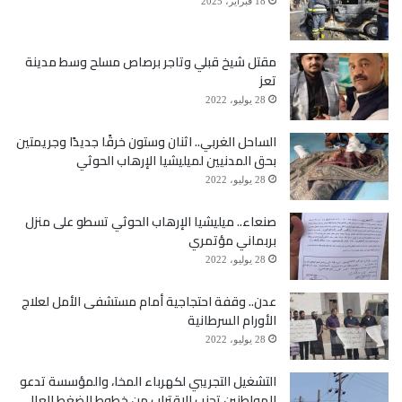
18 فبراير، 2025
مقتل شيخ قبلي وتاجر برصاص مسلح وسط مدينة
تعز
28 يوليو، 2022
الساحل الغربي.. اثنان وستون خرقًا جديدًا وجريمتين
بحق المدنيين لميليشيا الإرهاب الحوثي
28 يوليو، 2022
صنعاء.. ميليشيا الإرهاب الحوثي تسطو على منزل
بربماني مؤتمري
28 يوليو، 2022
عدن.. وقفة احتجاجية أمام مستشفى الأمل لعلاج
الأورام السرطانية
28 يوليو، 2022
التشغيل التجريبي لكهرباء المخا، والمؤسسة تدعو
المواطنين تجنب الاقتراب من خطوط الضغط العالي